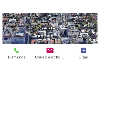
Llámanos
Correo electrónico
Citas
Privacy Policy & SMS Compliance
Policy
|
Sitemap
Contact
(305) 586-3242
theaestheticsmd@gmail.com
Address